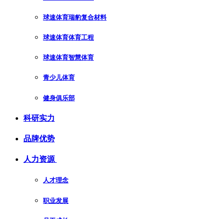
球速体育瑞豹复合材料
球速体育体育工程
球速体育智慧体育
青少儿体育
健身俱乐部
科研实力
品牌优势
人力资源
人才理念
职业发展