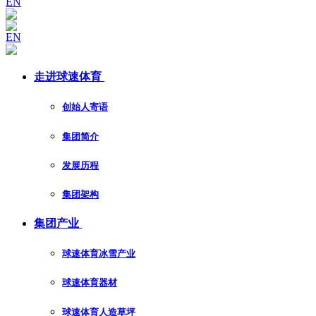
EN
EN
走进球速体育
创始人寄语
集团简介
发展历程
集团架构
集团产业
球速体育冰雪产业
球速体育器材
球速体育人造草坪